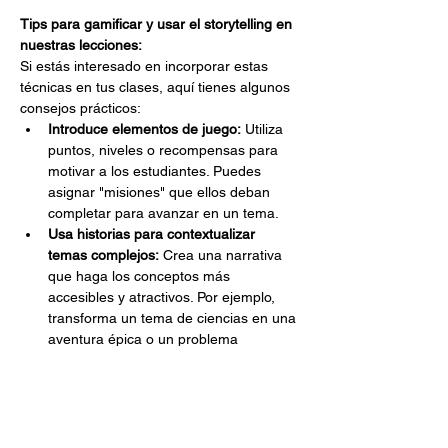
Tips para gamificar y usar el storytelling en 
nuestras lecciones:
Si estás interesado en incorporar estas 
técnicas en tus clases, aquí tienes algunos 
consejos prácticos:
Introduce elementos de juego:
 Utiliza 
puntos, niveles o recompensas para 
motivar a los estudiantes. Puedes 
asignar "misiones" que ellos deban 
completar para avanzar en un tema.
Usa historias para contextualizar 
temas complejos:
 Crea una narrativa 
que haga los conceptos más 
accesibles y atractivos. Por ejemplo, 
transforma un tema de ciencias en una 
aventura épica o un problema 
matemático en un reto.
Fomenta la participación activa:
 Anima 
a los estudiantes a crear sus propias 
historias, ya sea a través de escritura, 
medios visuales o presentaciones. 